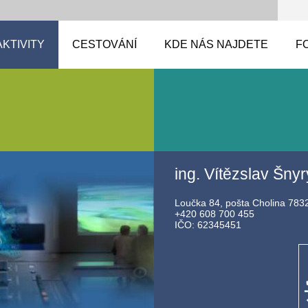
AKTIVITY
CESTOVÁNÍ
KDE NÁS NAJDETE
F
ing. Vítězslav Šny
Loučka 84, pošta Cholina 783
+420 608 700 455
IČO: 62345451