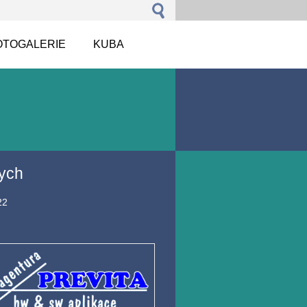
OTOGALERIE
KUBA
rych
22